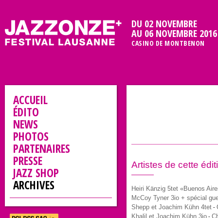
DU 02 NOVEMBRE
AU 06 NOVEMBRE 2016
CASINO DE MONTBENON
ACCUEIL
ÉDITO
NEWS
PHOTOS
PARTENAIRES
PRESSE
Artistes de cette édit
JAZZ SHOP
ARCHIVES
Heiri Känzig 5tet «Buenos Air
McCoy Tyner 3io + spécial gu
Shepp et Joachim Kühn 4tet
-
Khalil et Joachim Kühn 3io
Ch
-