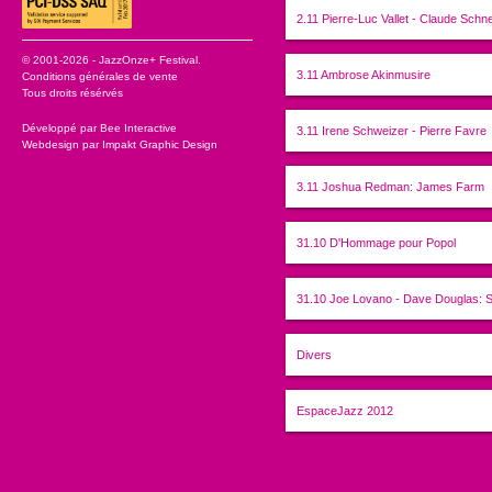
2.11 Pierre-Luc Vallet - Claude Sch
© 2001-2026 - JazzOnze+ Festival.
3.11 Ambrose Akinmusire
Conditions générales de vente
Tous droits résérvés
Développé par
Bee Interactive
3.11 Irene Schweizer - Pierre Favre
Webdesign par
Impakt Graphic Design
3.11 Joshua Redman: James Farm
31.10 D'Hommage pour Popol
31.10 Joe Lovano - Dave Douglas: S
Divers
EspaceJazz 2012