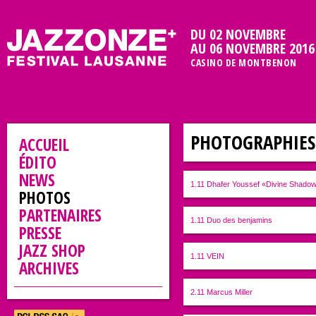
DU 02 NOVEMBRE
AU 06 NOVEMBRE 2016
CASINO DE MONTBENON
PHOTOGRAPHIES 
ACCUEIL
ÉDITO
NEWS
1.11 Dhafer Youssef «Divine Shado
PHOTOS
PARTENAIRES
1.11 Duo des benjamins
PRESSE
JAZZ SHOP
1.11 VEIN
ARCHIVES
2.11 Marcus Miller