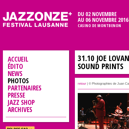
DU 02 NOVEMBRE
AU 06 NOVEMBRE 2016
CASINO DE MONTBENON
31.10 JOE LOVA
ACCUEIL
SOUND PRINTS
ÉDITO
NEWS
PHOTOS
retour
| © Photographies de Juan C
PARTENAIRES
PRESSE
JAZZ SHOP
ARCHIVES