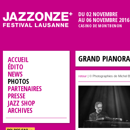
DU 02 NOVEMBRE
AU 06 NOVEMBRE 2016
CASINO DE MONTBENON
GRAND PIANOR
ACCUEIL
ÉDITO
NEWS
retour
| © Photographies de Michel B
PHOTOS
PARTENAIRES
PRESSE
JAZZ SHOP
ARCHIVES