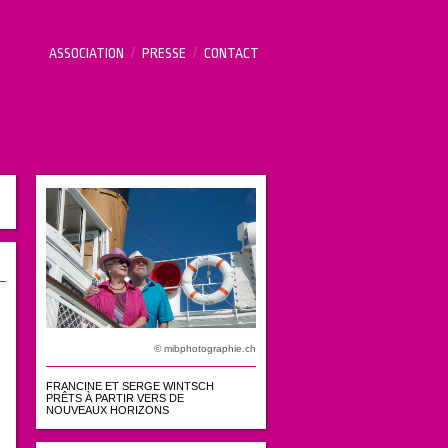
ASSOCIATION
/
PRESSE
/
CONTACT
© mibphotographie.ch
FRANCINE ET SERGE WINTSCH
PRÊTS À PARTIR VERS DE
NOUVEAUX HORIZONS