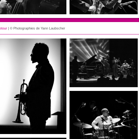
etour
| © Photographies de Yann Laubscher