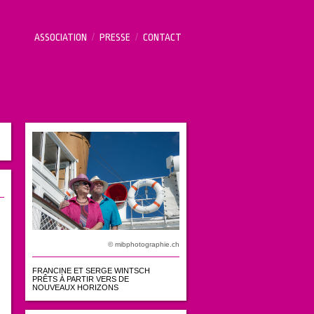
ASSOCIATION
/
PRESSE
/
CONTACT
© mibphotographie.ch
FRANCINE ET SERGE WINTSCH
PRÊTS À PARTIR VERS DE
NOUVEAUX HORIZONS