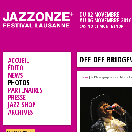
DU 02 NOVEMBRE
AU 06 NOVEMBRE 2016
CASINO DE MONTBENON
DEE DEE BRIDG
ACCUEIL
ÉDITO
NEWS
retour
| © Photographies de Marcel 
PHOTOS
PARTENAIRES
PRESSE
JAZZ SHOP
ARCHIVES