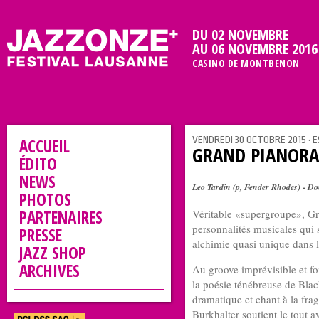
DU 02 NOVEMBRE
AU 06 NOVEMBRE 2016
CASINO DE MONTBENON
VENDREDI 30 OCTOBRE 2015 • E
ACCUEIL
GRAND PIANORA
ÉDITO
NEWS
Leo Tardin (p, Fender Rhodes) - Do
PHOTOS
PARTENAIRES
Véritable «supergroupe», Gr
personnalités musicales qui
PRESSE
alchimie quasi unique dans 
JAZZ SHOP
ARCHIVES
Au groove imprévisible et f
la poésie ténébreuse de Bla
dramatique et chant à la fra
Burkhalter soutient le tout 