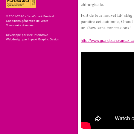
chirurgicale.
Fort de leur nouvel EP «Big 
© 2001-2026 - JazzOnze+ Festival.
paraître cet automne, Grand
Conditions générales de vente
Tous droits résérvés
un show sans concessions!
Développé par
Bee Interactive
Webdesign par
Impakt Graphic Design
http://www.grandpianoramax.c