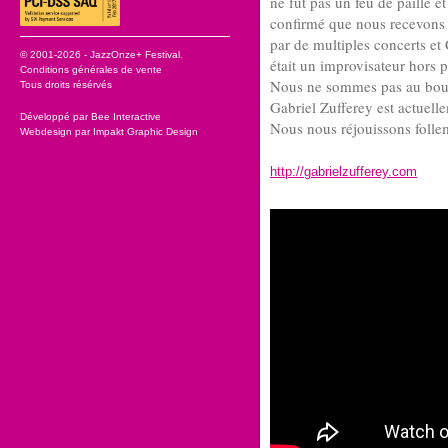
ne fut pas un feu de paille et
confirmé que nous recevons p
par de multiples concerts et 
© 2001-2026 - JazzOnze+ Festival.
était un improvisateur hors p
Conditions générales de vente
Nous ne sommes pas au bout 
Tous droits résérvés
Gabriel Zufferey est actuell
Développé par
Bee Interactive
Nous nous réjouissons folle
Webdesign par
Impakt Graphic Design
http://gabrielzufferey.com