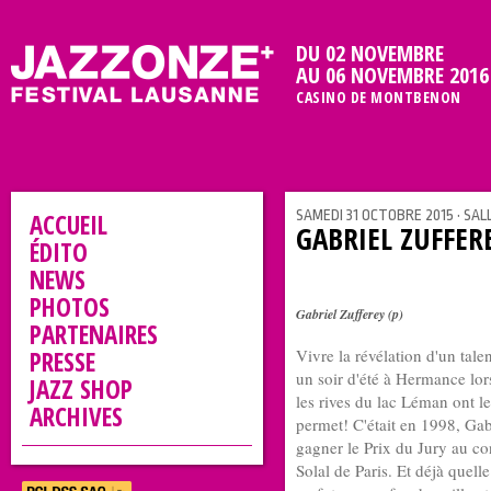
DU 02 NOVEMBRE
AU 06 NOVEMBRE 2016
CASINO DE MONTBENON
SAMEDI 31 OCTOBRE 2015 • SAL
ACCUEIL
GABRIEL ZUFFER
ÉDITO
NEWS
PHOTOS
Gabriel Zufferey (p)
PARTENAIRES
PRESSE
Vivre la révélation d'un talen
un soir d'été à Hermance lor
JAZZ SHOP
les rives du lac Léman ont le
ARCHIVES
permet! C'était en 1998, Gabr
gagner le Prix du Jury au co
Solal de Paris. Et déjà quelle