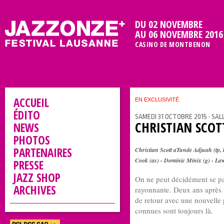
DU 02 NOVEMBRE
AU 06 NOVEMBRE 2016
CASINO DE MONTBENON
ACCUEIL
EN EXCLUSIVITÉ
ÉDITO
SAMEDI 31 OCTOBRE 2015 • SAL
CHRISTIAN SCO
NEWS
PHOTOS
PARTENAIRES
Christian Scott aTunde Adjuah (tp, b
Cook (as) - Dominic Minix (g) - Law
PRESSE
JAZZ SHOP
On ne peut décidément se pa
ARCHIVES
rayonnante. Deux ans après 
de retour avec une nouvelle
connues sont toujours là.