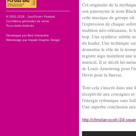
Cet originaire de la mythiqu
son patronyme le nom Black 
cette musique de groupe où 
© 2001-2026 - JazzOnze+ Festival.
Conditions générales de vente
l'expression de chaque solist
Tous droits résérvés
tradition néo-orléanaise, le 
bop. Une synthèse subtile m
Développé par
Bee Interactive
Webdesign par
Impakt Graphic Design
du leader. Une technique san
dramatise le rôle de la trom
registre aigu maintient une 
musical. Il se décrit lui-m
de Louis Armstrong pour l'int
Davis pour la finesse.
Tout cela s'inscrit dans une 
réceptivité aux consignes et 
l'énergie rythmique sans fail
Une superbe conclusion aux 
http://christian-scott-j1l4.sq