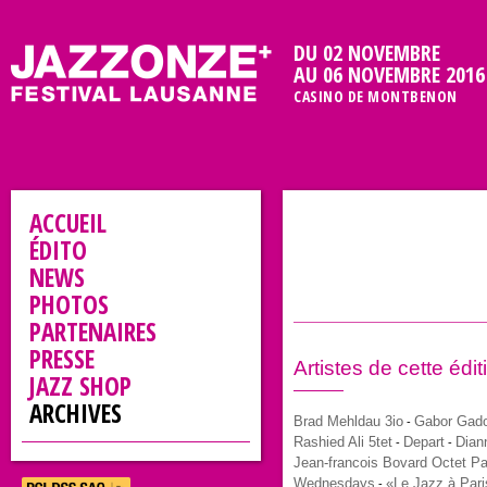
DU 02 NOVEMBRE
AU 06 NOVEMBRE 2016
CASINO DE MONTBENON
ACCUEIL
ÉDITO
NEWS
PHOTOS
PARTENAIRES
PRESSE
Artistes de cette édit
JAZZ SHOP
ARCHIVES
Brad Mehldau 3io
Gabor Gado
-
Rashied Ali 5tet
Depart
Dian
-
-
Jean-francois Bovard Octet P
Wednesdays
«Le Jazz à Pari
-