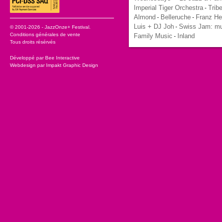
Imperial Tiger Orchestra
Trib
-
Almond
Belleruche
Franz He
-
-
Luis + DJ Joh
Swiss Jam: mu
-
© 2001-2026 - JazzOnze+ Festival.
Conditions générales de vente
Family Music
Inland
-
Tous droits résérvés
Développé par
Bee Interactive
Webdesign par
Impakt Graphic Design